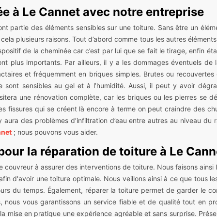
e à Le Cannet avec notre entreprise
 partie des éléments sensibles sur une toiture. Sans être un éléme
cela plusieurs raisons. Tout d’abord comme tous les autres éléments d
ositif de la cheminée car c’est par lui que se fait le tirage, enfin ét
nt plus importants. Par ailleurs, il y a les dommages éventuels 
ractaires et fréquemment en briques simples. Brutes ou recouvertes 
nt sensibles au gel et à l’humidité. Aussi, il peut y avoir dégrad
sitera une rénovation complète, car les briques ou les pierres se d
s fissures qui se créent là encore à terme on peut craindre des chu
y aura des problèmes d’infiltration d’eau entre autres au niveau du
nnet
; nous pouvons vous aider.
our la réparation de toiture à Le Cann
vreur à assurer des interventions de toiture. Nous faisons ainsi la vé
afin d'avoir une toiture optimale. Nous veillons ainsi à ce que tous l
rs du temps. Également, réparer la toiture permet de garder le conf
s, nous vous garantissons un service fiable et de qualité tout en p
la mise en pratique une expérience agréable et sans surprise. Prése