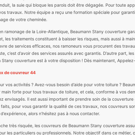
onduit, la suie qui bloque les parois doit être dégagée. Pour toute ap
os travaux. Notre équipe a reçu une formation spéciale pour garantir
nage de votre cheminée.
en ramonage de la Loire-Atlantique, Beaumann Stany couverture garanti
t, les traitements constituent à baisser les risques, mais aussi à ma
vre de services efficaces, nos ramoneurs vous procurent des travau
liste, c’est d’avoir des services assurés avec garantis. D’autre part, 
Stany couverture est à votre disposition ! Dès maintenant, Appelez-
ux de couvreur 44
ur vos activités ? Avez-vous besoin d’aide pour votre toiture ? Beau
main forte pour tous travaux de toiture, et cela, conforme à vos dem
ez envisagés. Il est aussi important de prendre soin de la couverture
faits, pour vous garantir la qualité de ces travaux, nos couvreurs so
d’expérience, alors n’hésitez pas à nous contacter.
âche très risquée, les couvreurs de Beaumann Stany couverture assur
pour les particuliers ou professionnels. Notre objectif dans ce métier,