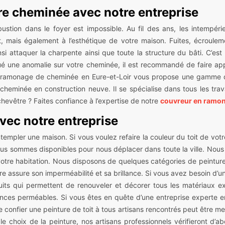
re cheminée avec notre entreprise
tion dans le foyer est impossible. Au fil des ans, les intempéri
t, mais également à l’esthétique de votre maison. Fuites, écroul
 attaquer la charpente ainsi que toute la structure du bâti. C’est p
ué une anomalie sur votre cheminée, il est recommandé de faire appe
en ramonage de cheminée en Eure-et-Loir vous propose une gamme d
cheminée en construction neuve. Il se spécialise dans tous les t
hevêtre ? Faites confiance à l’expertise de notre
couvreur en ramon
avec notre entreprise
ntempler une maison. Si vous voulez refaire la couleur du toit de votre 
us sommes disponibles pour nous déplacer dans toute la ville. Nous ve
re habitation. Nous disposons de quelques catégories de peintures 
re assure son imperméabilité et sa brillance. Si vous avez besoin d’un
its qui permettent de renouveler et décorer tous les matériaux ex
nces perméables. Si vous êtes en quête d’une entreprise experte e
confier une peinture de toit à tous artisans rencontrés peut être m
le choix de la peinture, nos artisans professionnels vérifieront d’